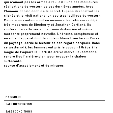
qui n'aimait pas les armes à feu, est l'une des meilleures
réalisations de western de ces dernières années. Avec
l'humour décalé dont il a le secret, Lupano déconstruit les
clichés et le récit national un peu trop idyllique du western.
Même si nos auteurs ont en mémoire les références déjà
très modernes de Blueberry et Jonathan Cartland, ils
confèrent à cette série une ironie distanciée et même
mordante proprement nouvelle. L'héroïne, somptueuse et
en robe d'apparat dont la couleur bleue tranche sur l'ocre
du paysage, darde le lecteur de son regard narquois. Dans
ce western-là, les femmes ont pris le pouvoir ! Grâce à la
magie de l'aquarelle, l'artiste arrive merveilleusement à
rendre flou l'arrière-plan, pour évoquer la chaleur
suffocante,
source d'accablement et de mirages.
MY ORDERS
SALE INFORMATION
SALES CONDITIONS