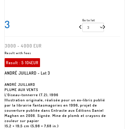
3
Go to lot
3000 - 4000 EUR
Result with fees
Result :
5 104EUR
ANDRÉ JUILLARD - Lot 3
ANDRÉ JUILLARD
PLUME AUX VENTS
L'Oiseau-tonnerre (T.2), 1996
Illustration originale, réalisée pour un ex-libris publié
par la librairie Fantasmagories en 1996, projet de
couverture publiée dans Entracte aux Éditions Daniel
Maghen en 2006. Signée. Mine de plomb et crayons de
couleur sur papier
15,2 × 19,5 cm (5,98 × 7,68 in.)