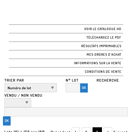
VOIR LE CATALOGUE HD
TÉLÉCHARGEZ LE PDF
RÉSULTATS IMPRIMABLES
MES ORDRES D'ACHAT
INFORMATIONS SUR LA VENTE
CONDITIONS DE VENTE
TRIER PAR
N° LOT
RECHERCHE
OK
VENDU / NON VENDU
Lots 101 à 150 sur 169
Précédent
1
2
3
4
Suivant