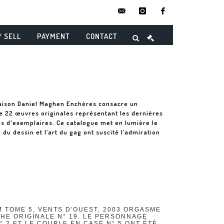
contact@danielmaghenencheres.
instagram
facebook
/ SELL
PAYMENT
CONTACT
Maison Daniel Maghen Enchères consacre un
e 22 œuvres originales représentant les dernières
ons d'exemplaires. Ce catalogue met en lumière le
 du dessin et l’art du gag ont suscité l’admiration
M TOME 5, VENTS D'OUEST, 2003 ORGASME
HE ORIGINALE N° 19. LE PERSONNAGE
° 2 ET LE COUPLE EN CASE N° 5 ONT ÉTÉ