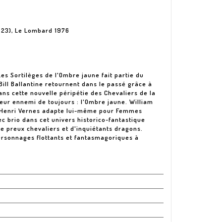
T.23), Le Lombard 1976
es Sortilèges de l'Ombre jaune fait partie du
ill Ballantine retournent dans le passé grâce à
ans cette nouvelle péripétie des Chevaliers de la
eur ennemi de toujours : l'Ombre jaune. William
'Henri Vernes adapte lui-même pour Femmes
c brio dans cet univers historico-fantastique
e preux chevaliers et d'inquiétants dragons.
ersonnages flottants et fantasmagoriques à