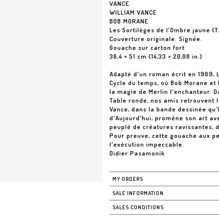
VANCE
WILLIAM VANCE
BOB MORANE
Les Sortilèges de l'Ombre jaune (
Couverture originale. Signée.
Gouache sur carton fort
36,4 × 51 cm (14,33 × 20,08 in.)
Adapté d'un roman écrit en 1969, L
Cycle du temps, où Bob Morane et B
la magie de Merlin l'enchanteur. D
Table ronde, nos amis retrouvent l
Vance, dans la bande dessinée qu
d'Aujourd'hui, promène son art ave
peuplé de créatures ravissantes, d
Pour preuve, cette gouache aux p
l'exécution impeccable.
Didier Pasamonik
MY ORDERS
SALE INFORMATION
SALES CONDITIONS