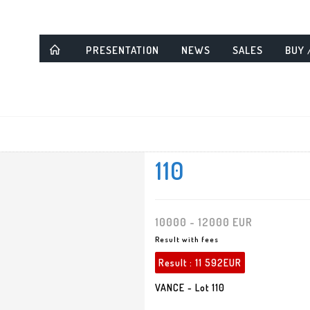
PRESENTATION
NEWS
SALES
BUY 
110
10000 - 12000 EUR
Result with fees
Result :
11 592EUR
VANCE - Lot 110