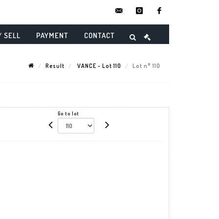
contact@danielmaghenencheres.
instagram
facebook
/ SELL
PAYMENT
CONTACT
Result
VANCE - Lot 110
Lot n° 110
Go to lot