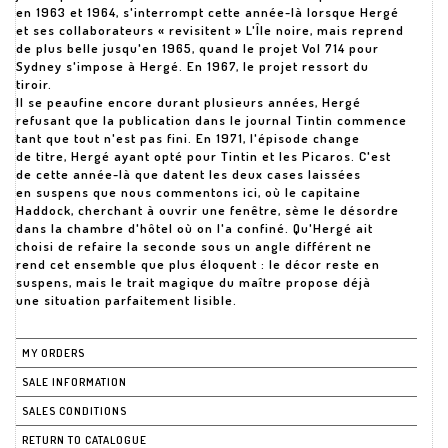
en 1963 et 1964, s'interrompt cette année-là lorsque Hergé
et ses collaborateurs « revisitent » L'Île noire, mais reprend
de plus belle jusqu'en 1965, quand le projet Vol 714 pour
Sydney s'impose à Hergé. En 1967, le projet ressort du
tiroir.
Il se peaufine encore durant plusieurs années, Hergé
refusant que la publication dans le journal Tintin commence
tant que tout n'est pas fini. En 1971, l'épisode change
de titre, Hergé ayant opté pour Tintin et les Picaros. C'est
de cette année-là que datent les deux cases laissées
en suspens que nous commentons ici, où le capitaine
Haddock, cherchant à ouvrir une fenêtre, sème le désordre
dans la chambre d'hôtel où on l'a confiné. Qu'Hergé ait
choisi de refaire la seconde sous un angle différent ne
rend cet ensemble que plus éloquent : le décor reste en
suspens, mais le trait magique du maître propose déjà
une situation parfaitement lisible.
MY ORDERS
SALE INFORMATION
SALES CONDITIONS
RETURN TO CATALOGUE