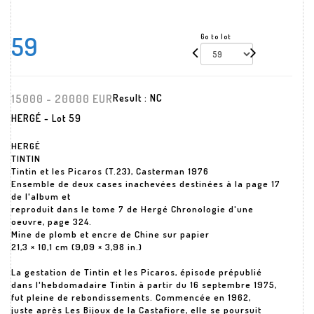
59
Go to lot
15000 - 20000 EUR
Result :
NC
HERGÉ - Lot 59
HERGÉ
TINTIN
Tintin et les Picaros (T.23), Casterman 1976
Ensemble de deux cases inachevées destinées à la page 17
de l'album et
reproduit dans le tome 7 de Hergé Chronologie d'une
oeuvre, page 324.
Mine de plomb et encre de Chine sur papier
21,3 × 10,1 cm (9,09 × 3,98 in.)
La gestation de Tintin et les Picaros, épisode prépublié
dans l'hebdomadaire Tintin à partir du 16 septembre 1975,
fut pleine de rebondissements. Commencée en 1962,
juste après Les Bijoux de la Castafiore, elle se poursuit