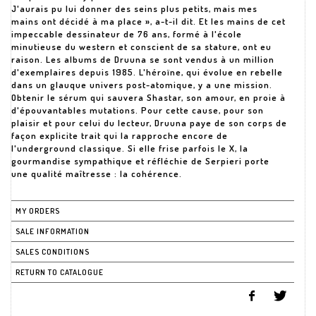
J'aurais pu lui donner des seins plus petits, mais mes
mains ont décidé à ma place », a-t-il dit. Et les mains de cet
impeccable dessinateur de 76 ans, formé à l'école
minutieuse du western et conscient de sa stature, ont eu
raison. Les albums de Druuna se sont vendus à un million
d'exemplaires depuis 1985. L'héroïne, qui évolue en rebelle
dans un glauque univers post-atomique, y a une mission.
Obtenir le sérum qui sauvera Shastar, son amour, en proie à
d'épouvantables mutations. Pour cette cause, pour son
plaisir et pour celui du lecteur, Druuna paye de son corps de
façon explicite trait qui la rapproche encore de
l'underground classique. Si elle frise parfois le X, la
gourmandise sympathique et réfléchie de Serpieri porte
une qualité maîtresse : la cohérence.
MY ORDERS
SALE INFORMATION
SALES CONDITIONS
RETURN TO CATALOGUE