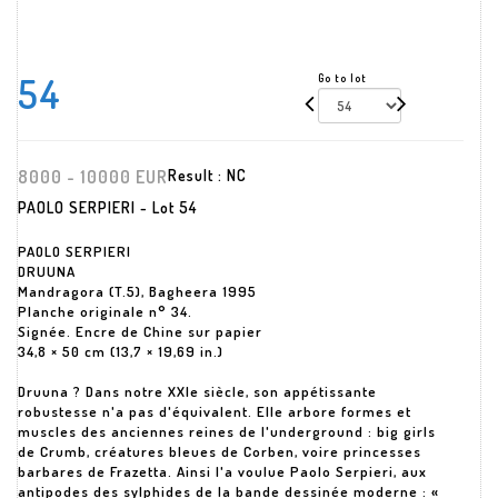
54
Go to lot
8000 - 10000 EUR
Result :
NC
PAOLO SERPIERI - Lot 54
PAOLO SERPIERI
DRUUNA
Mandragora (T.5), Bagheera 1995
Planche originale n° 34.
Signée. Encre de Chine sur papier
34,8 × 50 cm (13,7 × 19,69 in.)
Druuna ? Dans notre XXIe siècle, son appétissante
robustesse n'a pas d'équivalent. Elle arbore formes et
muscles des anciennes reines de l'underground : big girls
de Crumb, créatures bleues de Corben, voire princesses
barbares de Frazetta. Ainsi l'a voulue Paolo Serpieri, aux
antipodes des sylphides de la bande dessinée moderne : «