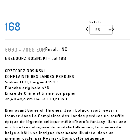
168
Go to lot
5000 - 7000 EUR
Result :
NC
GRZEGORZ ROSINSKI - Lot 168
GRZEGORZ ROSINSKI
COMPLAINTE DES LANDES PERDUES
Sioban (T.1), Dargaud 1993
Planche originale n°6.
Encre de Chine et trame sur papier
36,4 × 49,8 cm (14,33 × 19,61 in.)
Bien avant Game of Thrones, Jean Dufaux avait réussi à
trouver dans La Complainte des Landes perdues un souffle
épique de légende celtique mêlé d'heroïc fantasy. Dans une
écriture très éloignée du modèle tolkienien, le scénariste
belge a bâti une intrigue fascinante illustrée, dans un
premier cycle, par Rosinski. Dans cette séquence