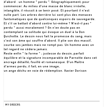
d'abord : un homme " perdu ". Géographiquement, pour
commencer. Au milieu d'une masse de blanc irréelle,
intangible, il réussit à se tenir posé. Et pourtant il n'est
nulle part. Les arbres derrière lui sont plus des menaces
fantomatiques que de quelconques espoirs de sauvegarde.
Et s'il se battait d'abord contre lui-même ? N'est-il pas "
perdu " aussi moralement ? On n'en doute pas en
contemplant sa solitude qui évoque un duel à la Don
Quichotte. Le dessin nous fait la promesse du sang, mais
c'est son âme qui souffre d'abord. Il plie son dos massif,
courbe ses jambes mais ne rompt pas. Un homme avec un
tel regard ne cèdera jamais.
Reste enfin " la forme " ; justesse du dessin, parfait
équilibre et la signature incomparable de Parnotte dans cet
encrage détaillé, fouillé et romanesque. D'un Maître
d'armes perdu, il fait, en une image,
un ange déchu en voie de rédemption. Xavier Dorison
MY ORDERS