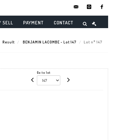
contact@danielmaghenencheres.
instagram
facebook
/ SELL
PAYMENT
CONTACT
Result
BENJAMIN LACOMBE - Lot 147
Lot n° 147
Go to lot