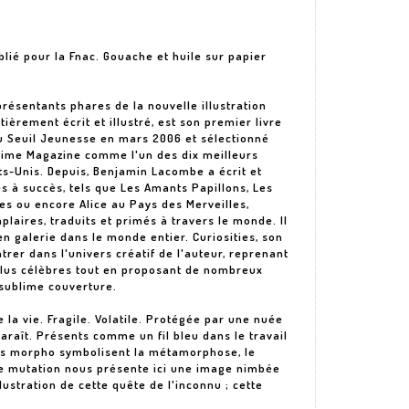
blié pour la Fnac. Gouache et huile sur papier
résentants phares de la nouvelle illustration
ntièrement écrit et illustré, est son premier livre
du Seuil Jeunesse en mars 2006 et sélectionné
Time Magazine comme l'un des dix meilleurs
ts-Unis. Depuis, Benjamin Lacombe a écrit et
s à succès, tels que Les Amants Papillons, Les
es ou encore Alice au Pays des Merveilles,
plaires, traduits et primés à travers le monde. Il
n galerie dans le monde entier. Curiosities, son
rer dans l'univers créatif de l'auteur, reprenant
 plus célèbres tout en proposant de nombreux
 sublime couverture.
e la vie. Fragile. Volatile. Protégée par une nuée
paraît. Présents comme un fil bleu dans le travail
ns morpho symbolisent la métamorphose, le
le mutation nous présente ici une image nimbée
ustration de cette quête de l'inconnu ; cette