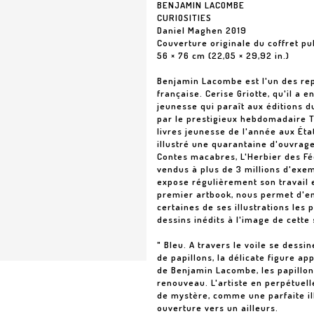
BENJAMIN LACOMBE
CURIOSITIES
Daniel Maghen 2019
Couverture originale du coffret pu
56 × 76 cm (22,05 × 29,92 in.)
Benjamin Lacombe est l'un des rep
française. Cerise Griotte, qu'il a e
jeunesse qui paraît aux éditions 
par le prestigieux hebdomadaire 
livres jeunesse de l'année aux Éta
illustré une quarantaine d'ouvrage
Contes macabres, L'Herbier des Fé
vendus à plus de 3 millions d'exem
expose régulièrement son travail e
premier artbook, nous permet d'ent
certaines de ses illustrations les
dessins inédits à l'image de cette
" Bleu. A travers le voile se dessin
de papillons, la délicate figure ap
de Benjamin Lacombe, les papillo
renouveau. L'artiste en perpétuel
de mystère, comme une parfaite ill
ouverture vers un ailleurs.