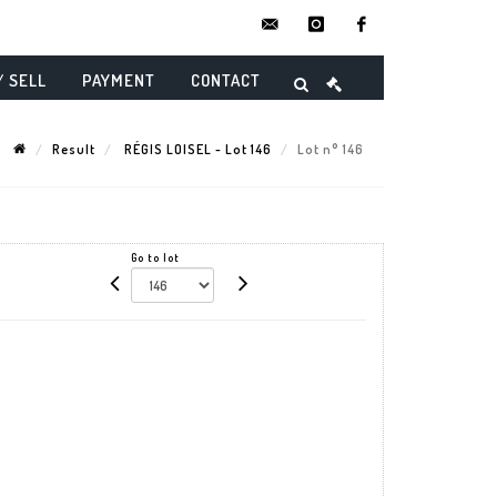
contact@danielmaghenencheres.
instagram
facebook
/ SELL
PAYMENT
CONTACT
Result
RÉGIS LOISEL - Lot 146
Lot n° 146
Go to lot