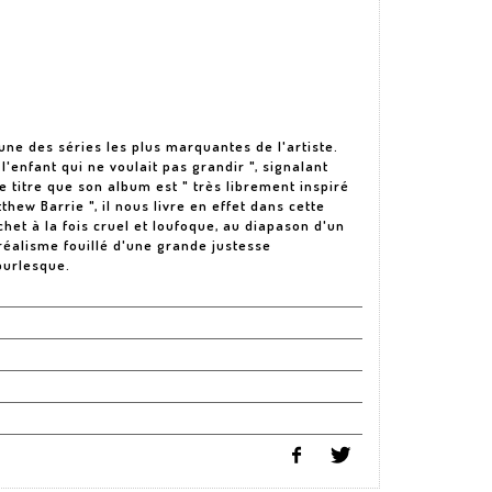
'une des séries les plus marquantes de l'artiste.
'enfant qui ne voulait pas grandir ", signalant
 titre que son album est " très librement inspiré
ew Barrie ", il nous livre en effet dans cette
chet à la fois cruel et loufoque, au diapason d'un
réalisme fouillé d'une grande justesse
burlesque.