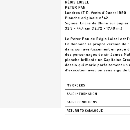
RÉGIS LOISEL
PETER PAN
Londres (T.1), Vents d'Ouest 1990
Planche originale n°42.
Signée. Encre de Chine sur papier
32,3 × 44,4 cm (12,72 × 17,48 in.)
Le Peter Pan de Régis Loisel est l
En donnant sa propre version de " l
dans son avertissement en page de
des personnages de sir James Matth
planche brillante un Capitaine Cro
dessin qui marie parfaitement un 
d'exécution avec un sens aigu du 
MY ORDERS
SALE INFORMATION
SALES CONDITIONS
RETURN TO CATALOGUE