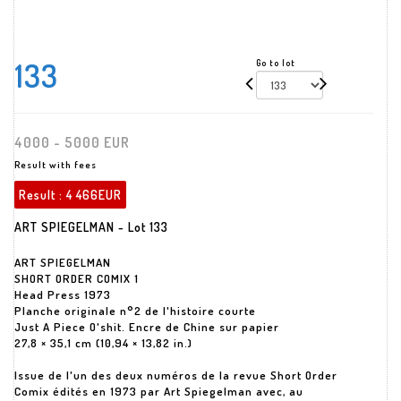
133
Go to lot
4000 - 5000 EUR
Result with fees
Result :
4 466EUR
ART SPIEGELMAN - Lot 133
ART SPIEGELMAN
SHORT ORDER COMIX 1
Head Press 1973
Planche originale n°2 de l'histoire courte
Just A Piece O'shit. Encre de Chine sur papier
27,8 × 35,1 cm (10,94 × 13,82 in.)
Issue de l'un des deux numéros de la revue Short Order
Comix édités en 1973 par Art Spiegelman avec, au