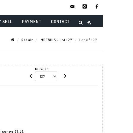
contact@danielmaghenencheres.
instagram
facebook
/ SELL
PAYMENT
CONTACT
Result
MOEBIUS - Lot 127
Lot n° 127
Go to lot
 songe (T.5),