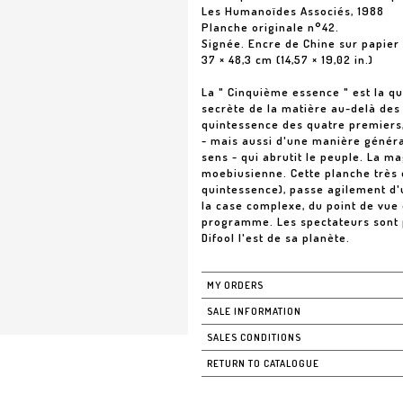
Les Humanoïdes Associés, 1988
Planche originale n°42.
Signée. Encre de Chine sur papier
37 × 48,3 cm (14,57 × 19,02 in.)
La " Cinquième essence " est la qu
secrète de la matière au-delà des
quintessence des quatre premiers, 
- mais aussi d'une manière général
sens - qui abrutit le peuple. La m
moebiusienne. Cette planche très 
quintessence), passe agilement d'u
la case complexe, du point de vue o
programme. Les spectateurs sont p
MY ORDERS
SALE INFORMATION
SALES CONDITIONS
RETURN TO CATALOGUE