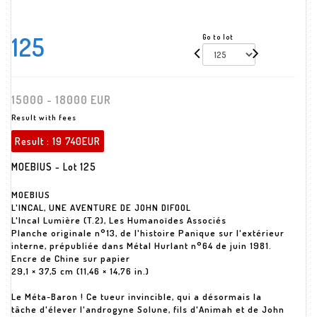
125
Go to lot
15000 - 18000 EUR
Result with fees
Result :
19 740EUR
MOEBIUS - Lot 125
MOEBIUS
L'INCAL, UNE AVENTURE DE JOHN DIFOOL
L'Incal Lumière (T.2), Les Humanoïdes Associés
Planche originale n°13, de l'histoire Panique sur l'extérieur
interne, prépubliée dans Métal Hurlant n°64 de juin 1981.
Encre de Chine sur papier
29,1 × 37,5 cm (11,46 × 14,76 in.)
Le Méta-Baron ! Ce tueur invincible, qui a désormais la
tâche d'élever l'androgyne Solune, fils d'Animah et de John