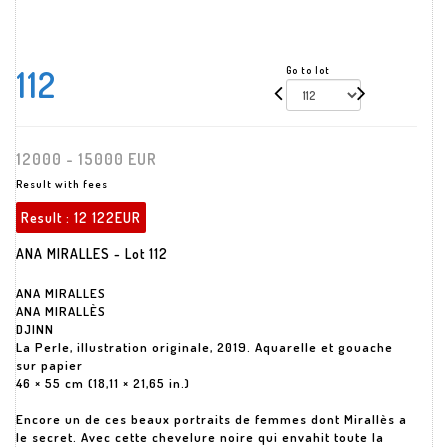
112
Go to lot
12000 - 15000 EUR
Result with fees
Result :
12 122EUR
ANA MIRALLES - Lot 112
ANA MIRALLES
ANA MIRALLÈS
DJINN
La Perle, illustration originale, 2019. Aquarelle et gouache
sur papier
46 × 55 cm (18,11 × 21,65 in.)
Encore un de ces beaux portraits de femmes dont Mirallès a
le secret. Avec cette chevelure noire qui envahit toute la