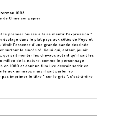
asterman 1998
e de Chine sur papier
 le premier Suisse à faire mentir l'expression "
n écolage dans le plat pays aux côtés de Peyo et
qu'était l'essence d'une grande bande dessinée
 et surtout la sincérité. Celui qui, enfant, jouait
 qui sait monter les chevaux autant qu'il sait les
au milieu de la nature, comme le personnage
b en 1969 et dont un film live devrait sortir en
parle aux animaux mais il sait parler au
as imprimer le titre " sur le gris ", c'est-à-dire