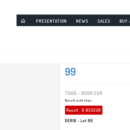
PRESENTATION
NEWS
SALES
BUY 
99
7000 - 8000 EUR
Result with fees
Result :
6 855EUR
DERIB - Lot 99