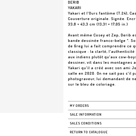
DERIB
YAKARI
Yakari et l'Ours fantôme (T.24), C
Couverture originale. Signée. Encr
33,8 × 43,3 cm (13,31 × 17,05 in.)
Avant même Cosey et Zep, Derib est
bande dessinée franco-belge ". So
de Greg lui a fait comprendre ce 
classique : la clarté, l'authenticité
aux indiens plutôt qu'aux cow-boys,
dessiner, vit dans les montagnes 
Yakari qu'il a créé avec son ami Jo
salle en 2020. On ne sait pas s'il 
photograveur, lui demandant de ne p
sur le bleu de coloriage.
MY ORDERS
SALE INFORMATION
SALES CONDITIONS
RETURN TO CATALOGUE