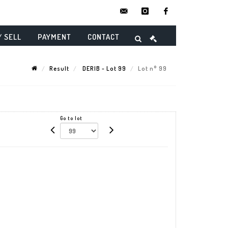
contact@danielmaghenencheres.
instagram
facebook
/ SELL
PAYMENT
CONTACT
Result
DERIB - Lot 99
Lot n° 99
Go to lot