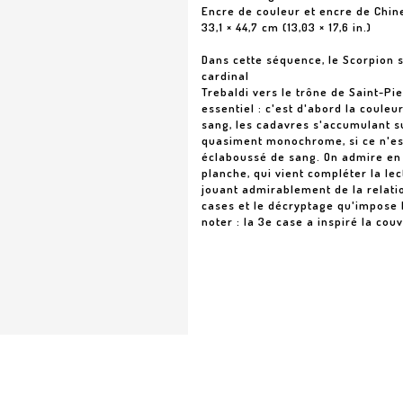
Encre de couleur et encre de Chin
33,1 × 44,7 cm (13,03 × 17,6 in.)
Dans cette séquence, le Scorpion
cardinal
Trebaldi vers le trône de Saint-Pi
essentiel : c'est d'abord la couleu
sang, les cadavres s'accumulant su
quasiment monochrome, si ce n'est
éclaboussé de sang. On admire en p
planche, qui vient compléter la lec
jouant admirablement de la relati
cases et le décryptage qu'impose l
noter : la 3e case a inspiré la co