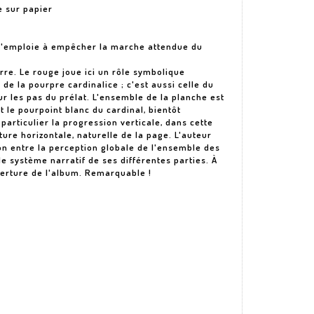
e sur papier
 s'emploie à empêcher la marche attendue du
erre. Le rouge joue ici un rôle symbolique
r de la pourpre cardinalice ; c'est aussi celle du
r les pas du prélat. L'ensemble de la planche est
 le pourpoint blanc du cardinal, bientôt
articulier la progression verticale, dans cette
ture horizontale, naturelle de la page. L'auteur
on entre la perception globale de l'ensemble des
e système narratif de ses différentes parties. À
uverture de l'album. Remarquable !