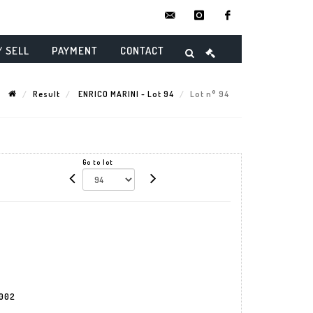
contact@danielmaghenencheres.
instagram
facebook
/ SELL
PAYMENT
CONTACT
Result
ENRICO MARINI - Lot 94
Lot n° 94
Go to lot
2002