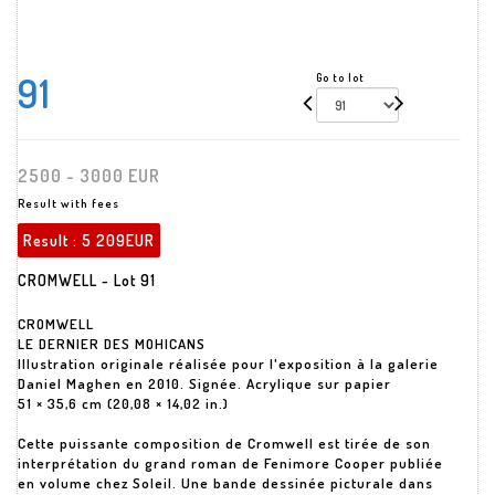
91
Go to lot
2500 - 3000 EUR
Result with fees
Result :
5 209EUR
CROMWELL - Lot 91
CROMWELL
LE DERNIER DES MOHICANS
Illustration originale réalisée pour l'exposition à la galerie
Daniel Maghen en 2010. Signée. Acrylique sur papier
51 × 35,6 cm (20,08 × 14,02 in.)
Cette puissante composition de Cromwell est tirée de son
interprétation du grand roman de Fenimore Cooper publiée
en volume chez Soleil. Une bande dessinée picturale dans