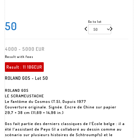
50
Go to lot
4000 - 5000 EUR
Result with fees
Result :
11 186EUR
ROLAND GOS - Lot 50
ROLAND GOS
LE SCRAMEUSTACHE
Le Fantôme du Cosmos (T.5), Dupuis 1977
Couverture originale. Signée. Encre de Chine sur papier
29,7 × 38 cm (11,69 × 14,96 in.)
Gos fait partie des derniers classiques de l'École belge : il a
été l'assistant de Peyo (il a collaboré au dessin comme au
scénario sur plusieurs histoires de Schtroumpfs) et le