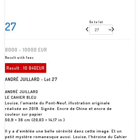
27
Go to lot
8000 - 10000 EUR
Result with fees
Result :
10 846EUR
ANDRÉ JUILLARD - Lot 27
ANDRÉ JUILLARD
LE CAHIER BLEU
Louise, l'amante du Pont-Neuf, illustration originale
réalisée en 2019. Signée. Encre de Chine et encre de
couleur sur papier
50,9 × 36 cm (20,03 × 14,17 in.)
Il y a d'emblée une belle sérénité dans cette image. Et un
petit mystère romanesque aussi. Louise, l'héroïne du Cahier