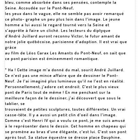
bleu, comme absorbée dans ses pensées, contemple la
Seine. Accoudée sur le Pont-Neuf,
les yeux dans le vague, elle ne semble pas avoir remarqué
ce photo- graphe un peu plus loin dans l'image. Le jeune
homme a lui aussi le regard tourné vers la Seine et
s'apprête à faire un cliché. Les lecteurs du diptyque
d'André Juillard auront reconnu Victor, le futur amant de
notre jolie québécoise, parisienne d'adoption. Il est vrai que
grâce
au film de Léos Carax Les Amants du Pont-Neuf, on sait que
ce pont parisien est éminemment romantique.
" Ha ! Cette image m'a donné du mal, sourit André Juillard.
Ce n'est pas une mince affaire que de dessiner le Pont-
Neuf. Je l'ai imaginé plus lumineux qu'il ne l'est en réalité.
Personnellement, j'adore cet endroit. C'est le plus vieux
pont de Paris tout de même ! En me penchant sur la
meilleure façon de le dessiner, j'ai découvert que sous le
tablier, se
trouvaient de petites sculptures, toutes différentes. Un vrai
casse-tête. Il y a aussi un petit clin d'oeil dans l'image.
Comme c'est Henri IV qui a voulu ce pont, je me suis amusé
à le représenter dans le dessin. Cet homme en chapeau qui
se promène au bras d'une élégante, c'est lui. C'est son pont
après tout. Sa statue équestre se dresse place Dauphine.