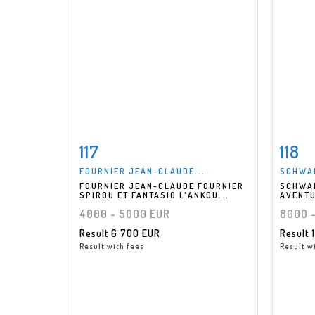
117
118
Item detail
Zoom
Ite
FOURNIER JEAN-CLAUDE...
SCHWAR
FOURNIER JEAN-CLAUDE FOURNIER
SCHWAR
SPIROU ET FANTASIO L'ANKOU...
AVENTU
4000 - 5000 EUR
8000 
Result
6 700 EUR
Result
Result with fees
Result w