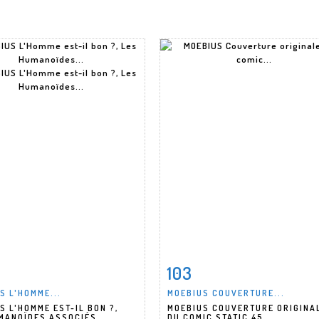
103
m detail
Zoom
Item detail
Zoo
S L'HOMME...
MOEBIUS COUVERTURE...
S L'HOMME EST-IL BON ?,
MOEBIUS COUVERTURE ORIGINA
MANOÏDES ASSOCIÉS...
DU COMIC STATIC 45...