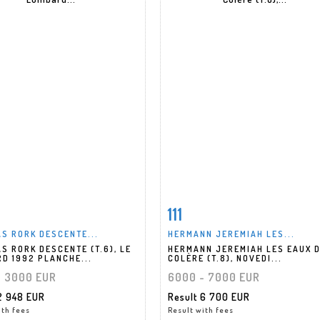
111
m detail
Zoom
Item detail
Zoo
S RORK DESCENTE...
HERMANN JEREMIAH LES...
S RORK DESCENTE (T.6), LE
HERMANN JEREMIAH LES EAUX 
D 1992 PLANCHE...
COLÈRE (T.8), NOVEDI...
- 3000 EUR
6000 - 7000 EUR
2 948 EUR
Result
6 700 EUR
ith fees
Result with fees