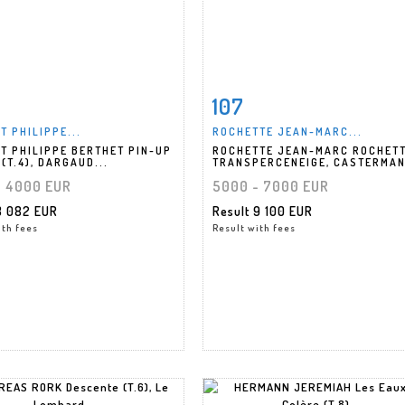
107
m detail
Zoom
Item detail
Zoo
T PHILIPPE...
ROCHETTE JEAN-MARC...
T PHILIPPE BERTHET PIN-UP
ROCHETTE JEAN-MARC ROCHETT
(T.4), DARGAUD...
TRANSPERCENEIGE, CASTERMAN
- 4000 EUR
5000 - 7000 EUR
3 082 EUR
Result
9 100 EUR
ith fees
Result with fees