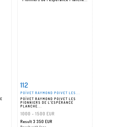
112
m
Item detail
Zoom
POÏVET RAYMOND POIVET LES...
DE
POÏVET RAYMOND POIVET LES
PIONNIERS DE L'ESPÉRANCE
PLANCHE...
1000 - 1500 EUR
Result
3 350 EUR
Result with fees