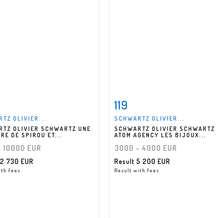
119
m detail
Zoom
Item detail
Zoo
TZ OLIVIER...
SCHWARTZ OLIVIER...
TZ OLIVIER SCHWARTZ UNE
SCHWARTZ OLIVIER SCHWARTZ
RE DE SPIROU ET...
ATOM AGENCY LES BIJOUX...
- 10000 EUR
3000 - 4000 EUR
12 730 EUR
Result
5 200 EUR
ith fees
Result with fees