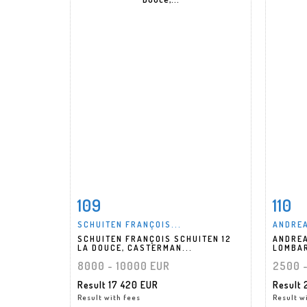
109
110
Item detail
Zoom
Ite
SCHUITEN FRANÇOIS...
ANDREA
SCHUITEN FRANÇOIS SCHUITEN 12
ANDREA
LA DOUCE, CASTERMAN...
LOMBAR
8000 - 10000 EUR
2500 
Result
17 420 EUR
Result
Result with fees
Result w