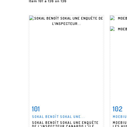
Item 101 à 136 on 136
101
102
Item detail
Zoom
Ite
SOKAL BENOÎT SOKAL UNE...
MOEBIU
SOKAL BENOÎT SOKAL UNE ENQUÊTE
MOEBIU
DE L'INSPECTEUR CANARDO L'ÎLE...
LES HU