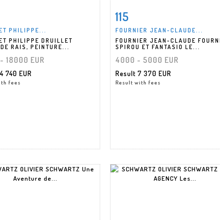
115
m detail
Zoom
Item detail
Zoo
ET PHILIPPE...
FOURNIER JEAN-CLAUDE...
ET PHILIPPE DRUILLET
FOURNIER JEAN-CLAUDE FOURN
DE RAIS, PEINTURE...
SPIROU ET FANTASIO LE...
- 18000 EUR
4000 - 5000 EUR
14 740 EUR
Result
7 370 EUR
ith fees
Result with fees