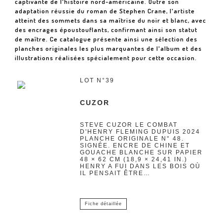
captivante de l'histoire nord-américaine. Outre son
adaptation réussie du roman de Stephen Crane, l'artiste
atteint des sommets dans sa maîtrise du noir et blanc, avec
des encrages époustouflants, confirmant ainsi son statut
de maître. Ce catalogue présente ainsi une sélection des
planches originales les plus marquantes de l'album et des
illustrations réalisées spécialement pour cette occasion.
LOT N°39
CUZOR
STEVE CUZOR LE COMBAT
D'HENRY FLEMING DUPUIS 2024
PLANCHE ORIGINALE N° 48.
SIGNÉE. ENCRE DE CHINE ET
GOUACHE BLANCHE SUR PAPIER
48 × 62 CM (18,9 × 24,41 IN.)
HENRY A FUI DANS LES BOIS OÙ
IL PENSAIT ÊTRE…
Fiche détaillée