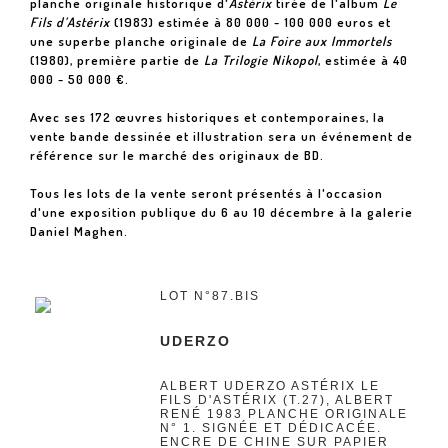
planche originale historique d'
Astérix
tirée de l'album
Le
Fils d’Astérix
(1983) estimée à 80 000 - 100 000 euros et
une superbe planche originale de
La Foire aux Immortels
(1980), première partie de
La Trilogie Nikopol
, estimée à 40
000 - 50 000 €.
Avec ses 172 œuvres historiques et contemporaines, la
vente bande dessinée et illustration sera un événement de
référence sur le marché des originaux de BD.
Tous les lots de la vente seront présentés à l'occasion
d'une exposition publique du 6 au 10 décembre à la galerie
Daniel Maghen.
LOT N°87.BIS
UDERZO
ALBERT UDERZO ASTÉRIX LE
FILS D'ASTÉRIX (T.27), ALBERT
RENÉ 1983 PLANCHE ORIGINALE
N° 1. SIGNÉE ET DÉDICACÉE.
ENCRE DE CHINE SUR PAPIER