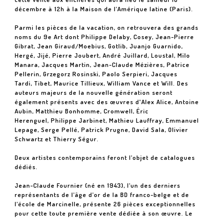
décembre à 12h à la Maison de l’Amérique latine (Paris).
Parmi les pièces de la vacation, on retrouvera des grands
noms du 9e Art dont
Philippe Delaby, Cosey, Jean-Pierre
Gibrat, Jean Giraud/Moebius, Gotlib, Juanjo Guarnido,
Hergé, Jijé, Pierre Joubert, André Juillard, Loustal, Milo
Manara, Jacques Martin, Jean-Claude Mézières, Patrice
Pellerin, Grzegorz Rosinski, Paolo Serpieri, Jacques
Tardi, Tibet, Maurice Tillieux, William Vance
et
Will
. Des
auteurs majeurs de la nouvelle génération seront
également présents avec des œuvres d'
Alex Alice, Antoine
Aubin, Matthieu Bonhomme, Cromwell, Éric
Herenguel, Philippe Jarbinet, Mathieu Lauffray, Emmanuel
Lepage, Serge Pellé, Patrick Prugne, David Sala, Olivier
Schwartz
et
Thierry Ségur
.
Deux artistes contemporains feront l’objet de catalogues
dédiés.
Jean-Claude Fournier (né en 1943), l’un des derniers
représentants de l’âge d’or de la BD franco-belge et de
l’école de Marcinelle, présente 26 pièces exceptionnelles
pour cette toute première vente dédiée à son œuvre.
Le