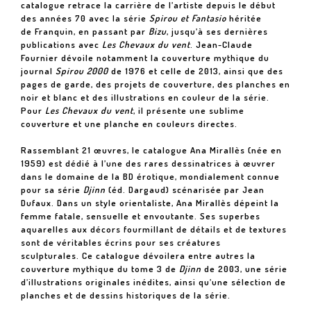
catalogue retrace la carrière de l’artiste depuis le début
des années 70 avec la série
Spirou et Fantasio
héritée
de Franquin, en passant par
Bizu
, jusqu’à ses dernières
publications avec
Les Chevaux du vent
. Jean-Claude
Fournier dévoile notamment la couverture mythique du
journal
Spirou 2000
de 1976 et celle de 2013, ainsi que des
pages de garde, des projets de couverture, des planches en
noir et blanc et des illustrations en couleur de la série.
Pour
Les Chevaux du vent
, il présente une sublime
couverture et une planche en couleurs directes.
Rassemblant 21 œuvres, le catalogue Ana Mirallès (née en
1959) est dédié à l’une des rares dessinatrices à œuvrer
dans le domaine de la BD érotique, mondialement connue
pour sa série
Djinn
(éd. Dargaud) scénarisée par Jean
Dufaux.
Dans un style orientaliste, Ana Mirallès dépeint la
femme fatale, sensuelle et envoutante. Ses superbes
aquarelles aux décors fourmillant de détails et de textures
sont de véritables écrins pour ses créatures
sculpturales. Ce catalogue dévoilera entre autres la
couverture mythique du tome 3 de
Djinn
de 2003, une série
d’illustrations originales inédites, ainsi qu’une sélection de
planches et de dessins historiques de la série.