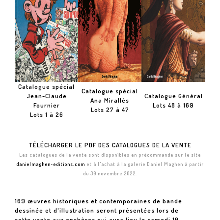
Catalogue spécial
Catalogue spécial
Jean-Claude
Catalogue Général
Ana Mirallès
Fournier
Lots 48 à 169
Lots 27 à 47
Lots 1 à 26
TÉLÉCHARGER LE PDF DES CATALOGUES DE LA VENTE
Les catalogues de la vente sont disponibles en précommande sur le site
danielmaghen-editions.com
et à l'achat à la galerie Daniel Maghen à partir
du 30 novembre 2022.
169 œuvres historiques et contemporaines de bande
dessinée et d'illustration seront présentées lors de
cette vente aux enchères qui aura lieu le samedi 10