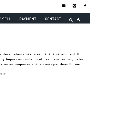
contact@danielmaghenencheres.
instagram
facebook
/ SELL
PAYMENT
CONTACT
ds dessinateurs réalistes, décédé récemment. Il
mythiques en couleurs et des planches originales
ux séries majeures scénarisées par Jean Dufaux.
 2022