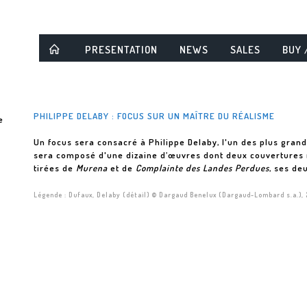
PRESENTATION
NEWS
SALES
BUY 
PHILIPPE DELABY : FOCUS SUR UN MAÎTRE DU RÉALISME
Un focus sera consacré à Philippe Delaby, l'un des plus gran
sera composé d'une dizaine d’œuvres dont deux couvertures 
tirées de
Murena
et de
Complainte des Landes Perdues
, ses de
Légende : Dufaux, Delaby (détail) © Dargaud Benelux (Dargaud-Lombard s.a.),