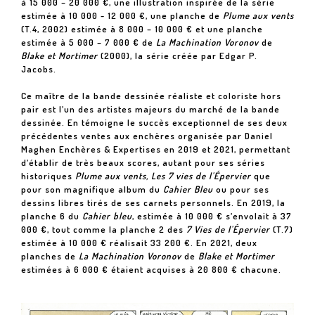
à 15 000 – 20 000 €, une illustration inspirée de la série
estimée à 10 000 - 12 000 €, une planche de
Plume aux vents
(T.4, 2002) estimée à 8 000 – 10 000 € et une planche
estimée à 5 000 – 7 000 € de
La Machination Voronov
de
Blake et Mortimer
(2000), la série créée par Edgar P.
Jacobs.
Ce maître de la bande dessinée réaliste et coloriste hors
pair est l’un des artistes majeurs du marché de la bande
dessinée. En témoigne le succès exceptionnel de ses deux
précédentes ventes aux enchères organisée par Daniel
Maghen Enchères & Expertises en 2019 et 2021, permettant
d’établir de très beaux scores, autant pour ses séries
historiques
Plume aux vents, Les 7 vies de l'Épervier
que
pour son magnifique album du
Cahier Bleu
ou pour ses
dessins libres tirés de ses carnets personnels. En 2019, la
planche 6 du
Cahier bleu
, estimée à 10 000 € s’envolait à 37
000 €, tout comme la planche 2 des
7 Vies de l'Épervier
(T.7)
estimée à 10 000 € réalisait 33 200 €. En 2021, deux
planches de
La Machination Voronov
de
Blake et Mortimer
estimées à 6 000 € étaient acquises à 20 800 € chacune.