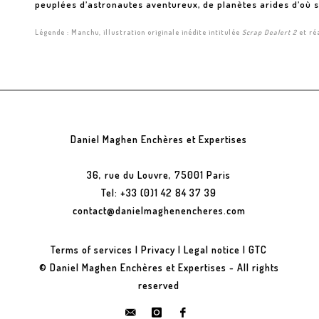
peuplées d’astronautes aventureux, de planètes arides d’où s
Légende : Manchu, illustration originale inédite intitulée
Scrap Dealert 2
et réa
Daniel Maghen Enchères et Expertises
36, rue du Louvre, 75001 Paris
Tel: +33 (0)1 42 84 37 39
contact@danielmaghenencheres.com
Terms of services
|
Privacy
|
Legal notice
|
GTC
© Daniel Maghen Enchères et Expertises - All rights
reserved