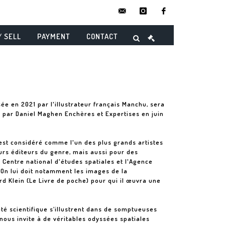
contact@danielmaghenencheres.
instagram
facebook
/ SELL
PAYMENT
CONTACT
ée en 2021 par l'illustrateur français Manchu, sera
 par Daniel Maghen Enchères et Expertises en juin
est considéré comme l'un des plus grands artistes
leurs éditeurs du genre, mais aussi pour des
Centre national d'études spatiales et l'Agence
 On lui doit notamment les images de la
rd Klein (Le Livre de poche) pour qui il œuvra une
ité scientifique s’illustrent dans de somptueuses
 nous invite à de véritables odyssées spatiales