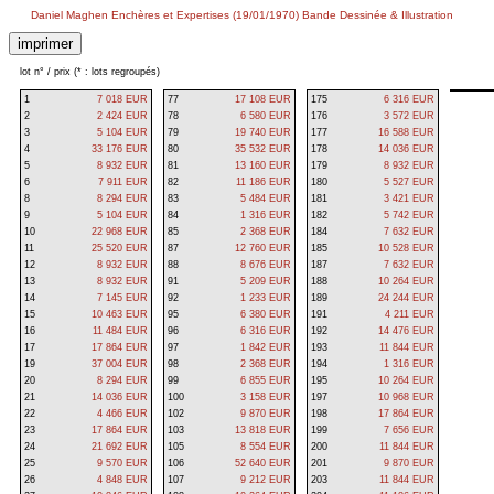
Daniel Maghen Enchères et Expertises (19/01/1970) Bande Dessinée & Illustration
lot n° / prix (* : lots regroupés)
1
7 018 EUR
77
17 108 EUR
175
6 316 EUR
2
2 424 EUR
78
6 580 EUR
176
3 572 EUR
3
5 104 EUR
79
19 740 EUR
177
16 588 EUR
4
33 176 EUR
80
35 532 EUR
178
14 036 EUR
5
8 932 EUR
81
13 160 EUR
179
8 932 EUR
6
7 911 EUR
82
11 186 EUR
180
5 527 EUR
8
8 294 EUR
83
5 484 EUR
181
3 421 EUR
9
5 104 EUR
84
1 316 EUR
182
5 742 EUR
10
22 968 EUR
85
2 368 EUR
184
7 632 EUR
11
25 520 EUR
87
12 760 EUR
185
10 528 EUR
12
8 932 EUR
88
8 676 EUR
187
7 632 EUR
13
8 932 EUR
91
5 209 EUR
188
10 264 EUR
14
7 145 EUR
92
1 233 EUR
189
24 244 EUR
15
10 463 EUR
95
6 380 EUR
191
4 211 EUR
16
11 484 EUR
96
6 316 EUR
192
14 476 EUR
17
17 864 EUR
97
1 842 EUR
193
11 844 EUR
19
37 004 EUR
98
2 368 EUR
194
1 316 EUR
20
8 294 EUR
99
6 855 EUR
195
10 264 EUR
21
14 036 EUR
100
3 158 EUR
197
10 968 EUR
22
4 466 EUR
102
9 870 EUR
198
17 864 EUR
23
17 864 EUR
103
13 818 EUR
199
7 656 EUR
24
21 692 EUR
105
8 554 EUR
200
11 844 EUR
25
9 570 EUR
106
52 640 EUR
201
9 870 EUR
26
4 848 EUR
107
9 212 EUR
203
11 844 EUR