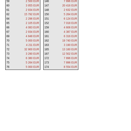
59
2 500 EUR
146
7 896 EUR
60
3 955 EUR
147
20 416 EUR
61
2 934 EUR
148
2 632 EUR
62
15 792 EUR
150
5 264 EUR
64
2 296 EUR
151
6 124 EUR
65
2 105 EUR
152
7 018 EUR
66
4 083 EUR
159
4 606 EUR
67
2 934 EUR
160
4 387 EUR
69
4 848 EUR
161
6 316 EUR
70
5 000 EUR
162
19 740 EUR
71
4 211 EUR
163
3 190 EUR
72
32 900 EUR
165
13 160 EUR
73
3 290 EUR
167
12 502 EUR
74
6 380 EUR
172
7 896 EUR
75
5 264 EUR
173
7 896 EUR
76
5 000 EUR
174
8 554 EUR