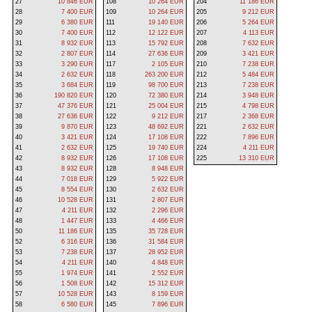
27
10 846 EUR
108
10 264 EUR
204
11 186 EUR
28
7 400 EUR
109
10 264 EUR
205
9 212 EUR
29
6 380 EUR
111
19 140 EUR
206
5 264 EUR
30
7 400 EUR
112
12 122 EUR
207
4 113 EUR
31
8 932 EUR
113
15 792 EUR
208
7 632 EUR
32
2 807 EUR
114
27 636 EUR
209
3 421 EUR
33
3 290 EUR
117
2 105 EUR
210
7 238 EUR
34
2 632 EUR
118
263 200 EUR
212
5 484 EUR
35
3 684 EUR
119
98 700 EUR
213
7 238 EUR
36
190 820 EUR
120
72 380 EUR
214
3 948 EUR
37
47 376 EUR
121
25 004 EUR
215
4 798 EUR
38
27 636 EUR
122
9 212 EUR
217
2 368 EUR
39
9 870 EUR
123
48 692 EUR
221
2 632 EUR
40
3 421 EUR
124
17 108 EUR
222
7 896 EUR
41
2 632 EUR
125
19 740 EUR
224
4 211 EUR
42
8 932 EUR
126
17 108 EUR
225
13 310 EUR
43
8 932 EUR
128
8 948 EUR
44
7 018 EUR
129
5 922 EUR
45
8 554 EUR
130
2 632 EUR
46
10 528 EUR
131
2 807 EUR
47
4 211 EUR
132
2 296 EUR
48
1 447 EUR
133
4 466 EUR
50
11 186 EUR
135
35 728 EUR
52
6 316 EUR
136
31 584 EUR
53
7 238 EUR
137
28 952 EUR
54
4 211 EUR
140
4 848 EUR
55
1 974 EUR
141
2 552 EUR
56
1 508 EUR
142
15 312 EUR
57
10 528 EUR
143
8 159 EUR
58
6 580 EUR
145
7 896 EUR