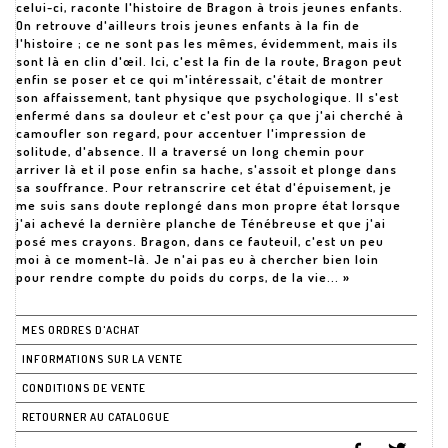
celui-ci, raconte l'histoire de Bragon à trois jeunes enfants.
On retrouve d'ailleurs trois jeunes enfants à la fin de
l'histoire ; ce ne sont pas les mêmes, évidemment, mais ils
sont là en clin d'œil. Ici, c'est la fin de la route, Bragon peut
enfin se poser et ce qui m'intéressait, c'était de montrer
son affaissement, tant physique que psychologique. Il s'est
enfermé dans sa douleur et c'est pour ça que j'ai cherché à
camoufler son regard, pour accentuer l'impression de
solitude, d'absence. Il a traversé un long chemin pour
arriver là et il pose enfin sa hache, s'assoit et plonge dans
sa souffrance. Pour retranscrire cet état d'épuisement, je
me suis sans doute replongé dans mon propre état lorsque
j'ai achevé la dernière planche de Ténébreuse et que j'ai
posé mes crayons. Bragon, dans ce fauteuil, c'est un peu
moi à ce moment-là. Je n'ai pas eu à chercher bien loin
pour rendre compte du poids du corps, de la vie... »
MES ORDRES D'ACHAT
INFORMATIONS SUR LA VENTE
CONDITIONS DE VENTE
RETOURNER AU CATALOGUE