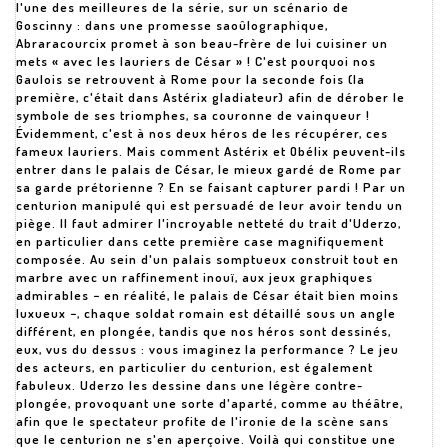
l'une des meilleures de la série, sur un scénario de
Goscinny : dans une promesse saoûlographique,
Abraracourcix promet à son beau-frère de lui cuisiner un
mets « avec les lauriers de César » ! C'est pourquoi nos
Gaulois se retrouvent à Rome pour la seconde fois (la
première, c'était dans Astérix gladiateur) afin de dérober le
symbole de ses triomphes, sa couronne de vainqueur !
Évidemment, c'est à nos deux héros de les récupérer, ces
fameux lauriers. Mais comment Astérix et Obélix peuvent-ils
entrer dans le palais de César, le mieux gardé de Rome par
sa garde prétorienne ? En se faisant capturer pardi ! Par un
centurion manipulé qui est persuadé de leur avoir tendu un
piège. Il faut admirer l'incroyable netteté du trait d'Uderzo,
en particulier dans cette première case magnifiquement
composée. Au sein d'un palais somptueux construit tout en
marbre avec un raffinement inouï, aux jeux graphiques
admirables − en réalité, le palais de César était bien moins
luxueux −, chaque soldat romain est détaillé sous un angle
différent, en plongée, tandis que nos héros sont dessinés,
eux, vus du dessus : vous imaginez la performance ? Le jeu
des acteurs, en particulier du centurion, est également
fabuleux. Uderzo les dessine dans une légère contre-
plongée, provoquant une sorte d'aparté, comme au théâtre,
afin que le spectateur profite de l'ironie de la scène sans
que le centurion ne s'en aperçoive. Voilà qui constitue une