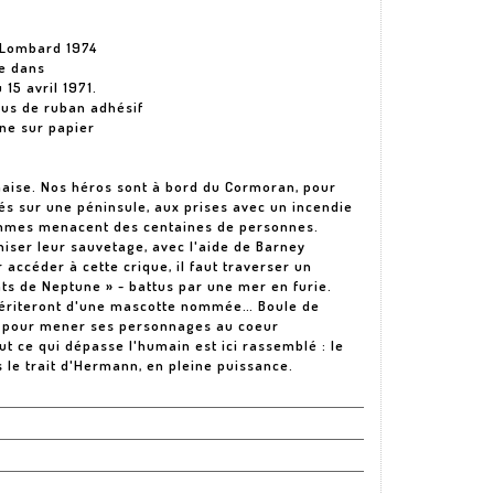
 Lombard 1974
ée dans
 15 avril 1971.
dus de ruban adhésif
ine sur papier
aise. Nos héros sont à bord du Cormoran, pour
cés sur une péninsule, aux prises avec un incendie
lammes menacent des centaines de personnes.
iser leur sauvetage, avec l'aide de Barney
 accéder à cette crique, il faut traverser un
nts de Neptune » - battus par une mer en furie.
 hériteront d'une mascotte nommée… Boule de
il pour mener ses personnages au coeur
t ce qui dépasse l'humain est ici rassemblé : le
s le trait d'Hermann, en pleine puissance.