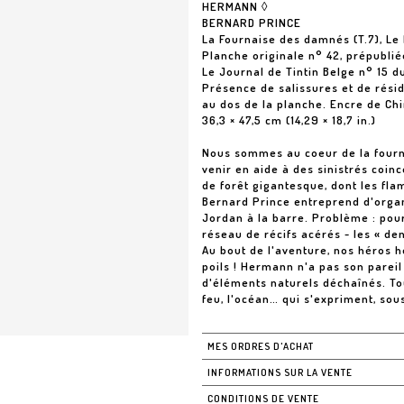
HERMANN ◊
BERNARD PRINCE
La Fournaise des damnés (T.7), Le
Planche originale n° 42, prépubli
Le Journal de Tintin Belge n° 15 du
Présence de salissures et de rési
au dos de la planche. Encre de Ch
36,3 × 47,5 cm (14,29 × 18,7 in.)
Nous sommes au coeur de la fourn
venir en aide à des sinistrés coin
de forêt gigantesque, dont les f
Bernard Prince entreprend d'organ
Jordan à la barre. Problème : pour
réseau de récifs acérés - les « de
Au bout de l'aventure, nos héros
poils ! Hermann n'a pas son pare
d'éléments naturels déchaînés. Tou
feu, l'océan… qui s'expriment, sou
MES ORDRES D'ACHAT
INFORMATIONS SUR LA VENTE
CONDITIONS DE VENTE