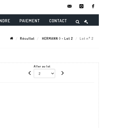
contact@danielmaghenencheres.
instagram
facebook
ENDRE
PAIEMENT
CONTACT
Résultat
HERMANN ◊ - Lot 2
Lot n° 2
Aller au lot