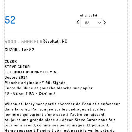
52
Aller au lot
4000 - 5000 EUR
Résultat :
NC
CUZOR - Lot 52
CUZOR
STEVE CUZOR
LE COMBAT D'HENRY FLEMING
Dupuis 2024
Planche originale n° 90. Signée.
Encre de Chine et gouache blanche sur papier
48 × 62 cm (18,9 × 24,41 in.)
Wilson et Henry sont partis chercher de l'eau et s'enfoncent
dans la forêt. Par son jeu sur les cadrages et sur les
lumières qui varient d'une case à l'autre en laissant
toujours une grande place au décor, Steve Cuzor nous fait
tourner en rond, comme ses personnages. Et pourtant,
Henry repasse à l'endroit où il est passé la veille, près du