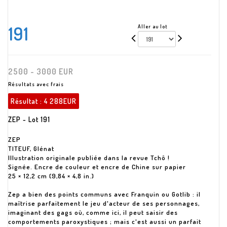
191
Aller au lot
2500 - 3000 EUR
Résultats avec frais
Résultat :
4 288EUR
ZEP - Lot 191
ZEP
TITEUF, Glénat
Illustration originale publiée dans la revue Tchô !
Signée. Encre de couleur et encre de Chine sur papier
25 × 12,2 cm (9,84 × 4,8 in.)
Zep a bien des points communs avec Franquin ou Gotlib : il
maîtrise parfaitement le jeu d'acteur de ses personnages,
imaginant des gags où, comme ici, il peut saisir des
comportements paroxystiques ; mais c'est aussi un parfait