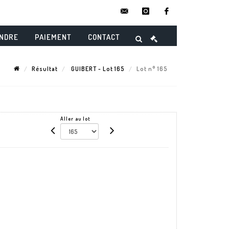
contact@danielmaghenencheres.
instagram
facebook
ENDRE
PAIEMENT
CONTACT
Résultat
GUIBERT - Lot 165
Lot n° 165
Aller au lot