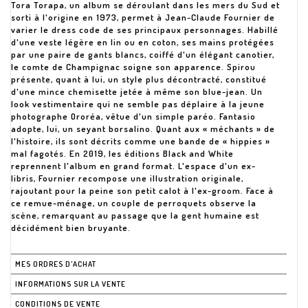
Tora Torapa, un album se déroulant dans les mers du Sud et
sorti à l'origine en 1973, permet à Jean-Claude Fournier de
varier le dress code de ses principaux personnages. Habillé
d'une veste légère en lin ou en coton, ses mains protégées
par une paire de gants blancs, coiffé d'un élégant canotier,
le comte de Champignac soigne son apparence. Spirou
présente, quant à lui, un style plus décontracté, constitué
d'une mince chemisette jetée à même son blue-jean. Un
look vestimentaire qui ne semble pas déplaire à la jeune
photographe Ororéa, vêtue d'un simple paréo. Fantasio
adopte, lui, un seyant borsalino. Quant aux « méchants » de
l'histoire, ils sont décrits comme une bande de « hippies »
mal fagotés. En 2019, les éditions Black and White
reprennent l'album en grand format. L'espace d'un ex-
libris, Fournier recompose une illustration originale,
rajoutant pour la peine son petit calot à l'ex-groom. Face à
ce remue-ménage, un couple de perroquets observe la
scène, remarquant au passage que la gent humaine est
décidément bien bruyante.
MES ORDRES D'ACHAT
INFORMATIONS SUR LA VENTE
CONDITIONS DE VENTE