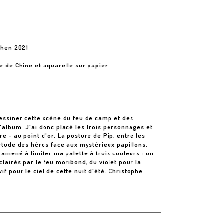
ghen 2021
e de Chine et aquarelle sur papier
dessiner cette scène du feu de camp et des
l'album. J'ai donc placé les trois personnages et
re - au point d'or. La posture de Pip, entre les
tude des héros face aux mystérieux papillons.
t amené à limiter ma palette à trois couleurs : un
lairés par le feu moribond, du violet pour la
if pour le ciel de cette nuit d'été. Christophe