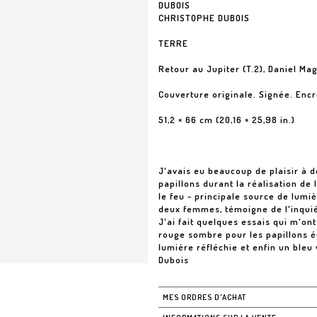
DUBOIS
CHRISTOPHE DUBOIS
TERRE
Retour au Jupiter (T.2), Daniel Ma
Couverture originale. Signée. Encr
51,2 × 66 cm (20,16 × 25,98 in.)
J'avais eu beaucoup de plaisir à 
papillons durant la réalisation de 
le feu - principale source de lumiè
deux femmes, témoigne de l'inquié
J'ai fait quelques essais qui m'on
rouge sombre pour les papillons éc
lumière réfléchie et enfin un bleu v
Dubois
MES ORDRES D'ACHAT