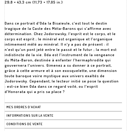
29,8 × 43,3 cm (11,73 × 17,05 in.)
Dans ce portrait d'Oda la Bisaïeule, c'est tout le destin
tragique de la Caste des Méta-Barons qui s'affirme avec
détermination. Chez Jodorowsky, l'esprit est le corps, et le
corps est esprit ; le minéral est organique et l'organique
intimement mêlé au minéral. Il n'y a pas de présent : il
n'est qu'un pont jeté entre le passé et le futur ; la mort est
indistincte de la vie. Oda est l'instrument de la vengeance
du Méta-Baron, destinée à enfanter l'hermaphrodite qui
gouvernera l'univers. Gimenez a su donner à ce portrait,
grâce à cette armure et à son exosquelette, une dimension
toute baroque voire mystique aux univers exaltés de
Jodorowsky. Cependant, le lecteur initié se pose la question
: est-ce bien Oda dans ce regard voilé, ou l'esprit
d'Honorata qui a pris sa place ?
MES ORDRES D'ACHAT
INFORMATIONS SUR LA VENTE
CONDITIONS DE VENTE