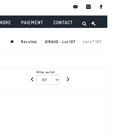
contact@danielmaghenencheres.
instagram
facebook
ENDRE
PAIEMENT
CONTACT
Résultat
GIRAUD - Lot 107
Lot n° 107
Aller au lot