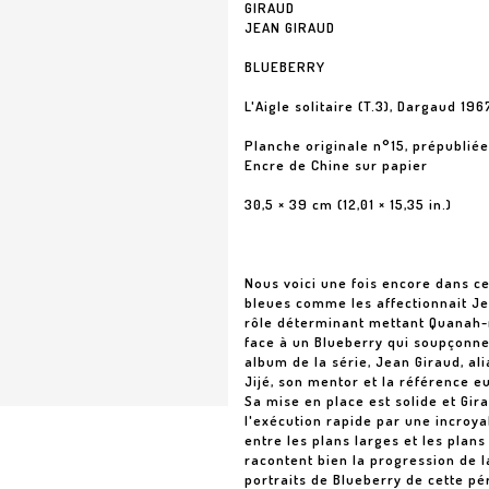
GIRAUD
JEAN GIRAUD
BLUEBERRY
L'Aigle solitaire (T.3), Dargaud 196
Planche originale n°15, prépublié
Encre de Chine sur papier
30,5 × 39 cm (12,01 × 15,35 in.)
Nous voici une fois encore dans c
bleues comme les affectionnait Jea
rôle déterminant mettant Quanah-n'
face à un Blueberry qui soupçonne 
album de la série, Jean Giraud, ali
Jijé, son mentor et la référence 
Sa mise en place est solide et Gi
l'exécution rapide par une incroya
entre les plans larges et les plan
racontent bien la progression de l
portraits de Blueberry de cette pé