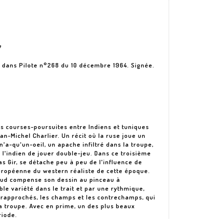
7
e dans Pilote n°268 du 10 décembre 1964. Signée.
es courses-poursuites entre Indiens et tuniques
n-Michel Charlier. Un récit où la ruse joue un
a-qu'un-oeil, un apache infiltré dans la troupe,
l'indien de jouer double-jeu. Dans ce troisième
as Gir, se détache peu à peu de l'influence de
européenne du western réaliste de cette époque.
raud compense son dessin au pinceau à
ble variété dans le trait et par une rythmique,
s rapprochés, les champs et les contrechamps, qui
a troupe. Avec en prime, un des plus beaux
riode.