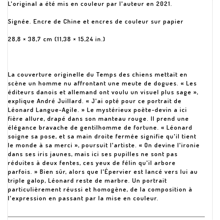
L'original a été mis en couleur par l'auteur en 2021.
Signée. Encre de Chine et encres de couleur sur papier
28,8 × 38,7 cm (11,38 × 15,24 in.)
La couverture originelle du Temps des chiens mettait en
scène un homme nu affrontant une meute de dogues. « Les
éditeurs danois et allemand ont voulu un visuel plus sage »,
explique André Juillard. « J'ai opté pour ce portrait de
Léonard Langue-Agile. » Le mystérieux poète-devin a ici
fière allure, drapé dans son manteau rouge. Il prend une
élégance bravache de gentilhomme de fortune. « Léonard
soigne sa pose, et sa main droite fermée signifie qu'il tient
le monde à sa merci », poursuit l'artiste. « On devine l'ironie
dans ses iris jaunes, mais ici ses pupilles ne sont pas
réduites à deux fentes, ces yeux de félin qu'il arbore
parfois. » Bien sûr, alors que l'Épervier est lancé vers lui au
triple galop, Léonard reste de marbre. Un portrait
particulièrement réussi et homogène, de la composition à
l'expression en passant par la mise en couleur.