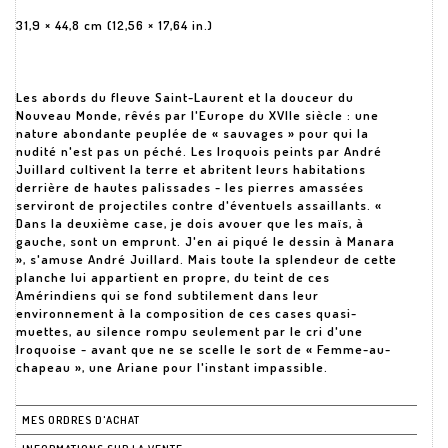
31,9 × 44,8 cm (12,56 × 17,64 in.)
Les abords du fleuve Saint-Laurent et la douceur du
Nouveau Monde, rêvés par l'Europe du XVIIe siècle : une
nature abondante peuplée de « sauvages » pour qui la
nudité n'est pas un péché. Les Iroquois peints par André
Juillard cultivent la terre et abritent leurs habitations
derrière de hautes palissades - les pierres amassées
serviront de projectiles contre d'éventuels assaillants. «
Dans la deuxième case, je dois avouer que les maïs, à
gauche, sont un emprunt. J'en ai piqué le dessin à Manara
», s'amuse André Juillard. Mais toute la splendeur de cette
planche lui appartient en propre, du teint de ces
Amérindiens qui se fond subtilement dans leur
environnement à la composition de ces cases quasi-
muettes, au silence rompu seulement par le cri d'une
Iroquoise - avant que ne se scelle le sort de « Femme-au-
chapeau », une Ariane pour l'instant impassible.
MES ORDRES D'ACHAT