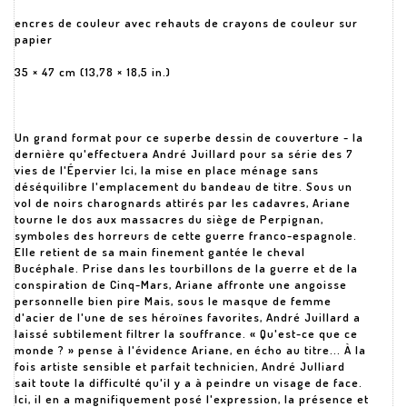
encres de couleur avec rehauts de crayons de couleur sur
papier
35 × 47 cm (13,78 × 18,5 in.)
Un grand format pour ce superbe dessin de couverture - la
dernière qu'effectuera André Juillard pour sa série des 7
vies de l'Épervier Ici, la mise en place ménage sans
déséquilibre l'emplacement du bandeau de titre. Sous un
vol de noirs charognards attirés par les cadavres, Ariane
tourne le dos aux massacres du siège de Perpignan,
symboles des horreurs de cette guerre franco-espagnole.
Elle retient de sa main finement gantée le cheval
Bucéphale. Prise dans les tourbillons de la guerre et de la
conspiration de Cinq-Mars, Ariane affronte une angoisse
personnelle bien pire Mais, sous le masque de femme
d'acier de l'une de ses héroïnes favorites, André Juillard a
laissé subtilement filtrer la souffrance. « Qu'est-ce que ce
monde ? » pense à l'évidence Ariane, en écho au titre... À la
fois artiste sensible et parfait technicien, André Julliard
sait toute la difficulté qu'il y a à peindre un visage de face.
Ici, il en a magnifiquement posé l'expression, la présence et