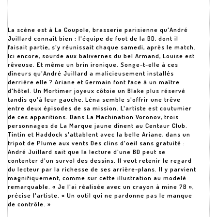
La scène est à La Coupole, brasserie parisienne qu'André
Juillard connaît bien : l'équipe de foot de la BD, dont il
faisait partie, s'y réunissait chaque samedi, après le match.
Ici encore, sourde aux balivernes du bel Armand, Louise est
rêveuse. Et même un brin ironique. Songe-t-elle à ces
dîneurs qu'André Juillard a malicieusement installés
derrière elle ? Ariane et Germain font face à un maître
d'hôtel. Un Mortimer joyeux côtoie un Blake plus réservé
tandis qu'à leur gauche, Léna semble s'offrir une trêve
entre deux épisodes de sa mission. L'artiste est coutumier
de ces apparitions. Dans La Machination Voronov, trois
personnages de La Marque jaune dînent au Centaur Club.
Tintin et Haddock s'attablent avec la belle Ariane, dans un
tripot de Plume aux vents Des clins d'oeil sans gratuité :
André Juillard sait que la lecture d'une BD peut se
contenter d'un survol des dessins. Il veut retenir le regard
du lecteur par la richesse de ses arrière-plans. Il y parvient
magnifiquement, comme sur cette illustration au modelé
remarquable. « Je l'ai réalisée avec un crayon à mine 7B »,
précise l'artiste. « Un outil qui ne pardonne pas le manque
de contrôle. »