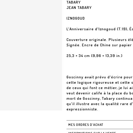
TABARY
JEAN TABARY
IZNOGOUD
L'Anniversaire d'Iznogoud (T.19), 
Couverture originale. Plusieurs él
Signée. Encre de Chine sur papier
25,3 × 34 cm (9,96 × 13,39 in.)
Goscinny avait prévu d'écrire pour 
cette logique rigoureuse et cette s
de ceux qui font ce métier, je lui 
veut devenir calife à la place du b
mort de Goscinny, Tabary continua 
qu'il illustre avec la qualité rar
expressionniste.
MES ORDRES D'ACHAT