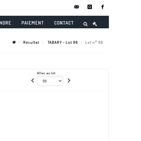
contact@danielmaghenencheres.
instagram
facebook
ENDRE
PAIEMENT
CONTACT
Résultat
TABARY - Lot 96
Lot n° 96
Aller au lot