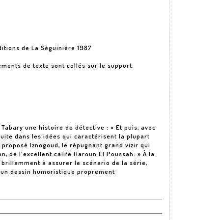
Éditions de La Séguinière 1987
éments de texte sont collés sur le support.
Tabary une histoire de détective : « Et puis, avec
uite dans les idées qui caractérisent la plupart
ai proposé Iznogoud, le répugnant grand vizir qui
on, de l'excellent calife Haroun El Poussah. » À la
brillamment à assurer le scénario de la série,
e d'un dessin humoristique proprement