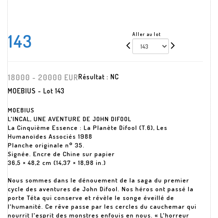
143
Aller au lot
18000 - 20000 EUR
Résultat :
NC
MOEBIUS - Lot 143
MOEBIUS
L'INCAL, UNE AVENTURE DE JOHN DIFOOL
La Cinquième Essence : La Planète Difool (T.6), Les
Humanoïdes Associés 1988
Planche originale n° 35.
Signée. Encre de Chine sur papier
36,5 × 48,2 cm (14,37 × 18,98 in.)
Nous sommes dans le dénouement de la saga du premier
cycle des aventures de John Difool. Nos héros ont passé la
porte Téta qui conserve et révèle le songe éveillé de
l'humanité. Ce rêve passe par les cercles du cauchemar qui
nourrit l'esprit des monstres enfouis en nous. « L'horreur