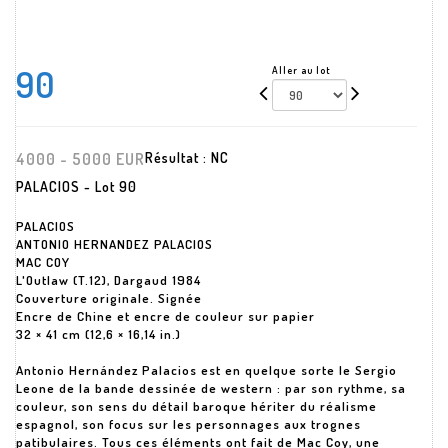
90
Aller au lot
4000 - 5000 EUR
Résultat :
NC
PALACIOS - Lot 90
PALACIOS
ANTONIO HERNANDEZ PALACIOS
MAC COY
L'Outlaw (T.12), Dargaud 1984
Couverture originale. Signée
Encre de Chine et encre de couleur sur papier
32 × 41 cm (12,6 × 16,14 in.)
Antonio Hernández Palacios est en quelque sorte le Sergio
Leone de la bande dessinée de western : par son rythme, sa
couleur, son sens du détail baroque hériter du réalisme
espagnol, son focus sur les personnages aux trognes
patibulaires. Tous ces éléments ont fait de Mac Coy, une