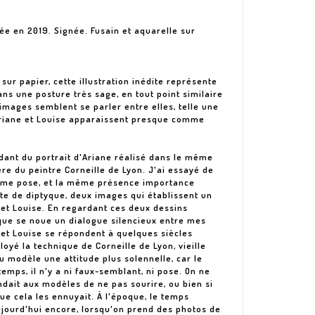
isée en 2019. Signée. Fusain et aquarelle sur
 sur papier, cette illustration inédite représente
ans une posture très sage, en tout point similaire
 images semblent se parler entre elles, telle une
Ariane et Louise apparaissent presque comme
dant du portrait d'Ariane réalisé dans le même
re du peintre Corneille de Lyon. J'ai essayé de
ême pose, et la même présence importance
te de diptyque, deux images qui établissent un
 et Louise. En regardant ces deux dessins
que se noue un dialogue silencieux entre mes
 et Louise se répondent à quelques siècles
loyé la technique de Corneille de Lyon, vieille
au modèle une attitude plus solennelle, car le
mps, il n'y a ni faux-semblant, ni pose. On ne
andait aux modèles de ne pas sourire, ou bien si
ue cela les ennuyait. À l'époque, le temps
ujourd'hui encore, lorsqu'on prend des photos de