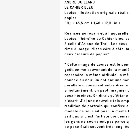
ANDRÉ JUILLARD
LE CAHIER BLEU
Louise, illustration originale réal
papier
29,1 × 45,5 cm (11,46 × 17,91 in.)
Réalisée au fusain et à l'aquarelle
Louise, l'héroïne du Cahier bleu, d
à celle d'Ariane de Troïl. Les deux
rime d'image. Mises côte à côte, 
deux "soeurs de papier".
" Cette image de Louise est le pen
goût, en me souvenant de la maniè
reprendre la même attitude, la m
donnée au noir. On obtient une sor
parallèle inconscient entre Ariane
simultanément, on peut imaginer 
deux héroïnes. On dirait qu'Ariane
d'écart. J'ai une nouvelle fois emp
tradition de portrait, qui confère 
modèle ne souriait pas. En même te
sait pas si c'est l'artiste qui dem
les gens ne souriaient pas parce q
de pose était souvent très long. A