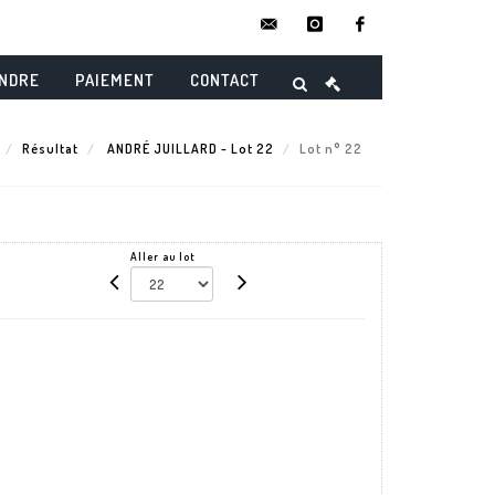
contact@danielmaghenencheres.
instagram
facebook
ENDRE
PAIEMENT
CONTACT
Résultat
ANDRÉ JUILLARD - Lot 22
Lot n° 22
Aller au lot