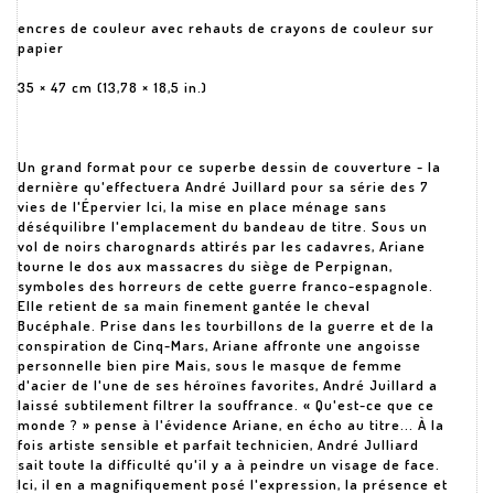
encres de couleur avec rehauts de crayons de couleur sur
papier
35 × 47 cm (13,78 × 18,5 in.)
Un grand format pour ce superbe dessin de couverture - la
dernière qu'effectuera André Juillard pour sa série des 7
vies de l'Épervier Ici, la mise en place ménage sans
déséquilibre l'emplacement du bandeau de titre. Sous un
vol de noirs charognards attirés par les cadavres, Ariane
tourne le dos aux massacres du siège de Perpignan,
symboles des horreurs de cette guerre franco-espagnole.
Elle retient de sa main finement gantée le cheval
Bucéphale. Prise dans les tourbillons de la guerre et de la
conspiration de Cinq-Mars, Ariane affronte une angoisse
personnelle bien pire Mais, sous le masque de femme
d'acier de l'une de ses héroïnes favorites, André Juillard a
laissé subtilement filtrer la souffrance. « Qu'est-ce que ce
monde ? » pense à l'évidence Ariane, en écho au titre... À la
fois artiste sensible et parfait technicien, André Julliard
sait toute la difficulté qu'il y a à peindre un visage de face.
Ici, il en a magnifiquement posé l'expression, la présence et