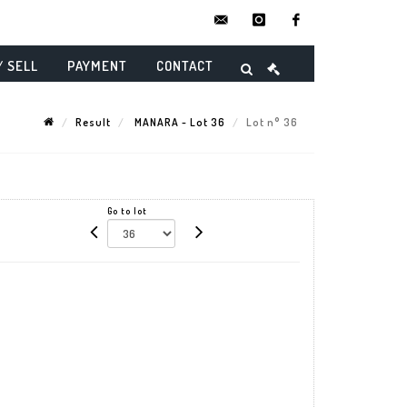
contact@danielmaghenencheres.
instagram
facebook
/ SELL
PAYMENT
CONTACT
Result
MANARA - Lot 36
Lot n° 36
Go to lot