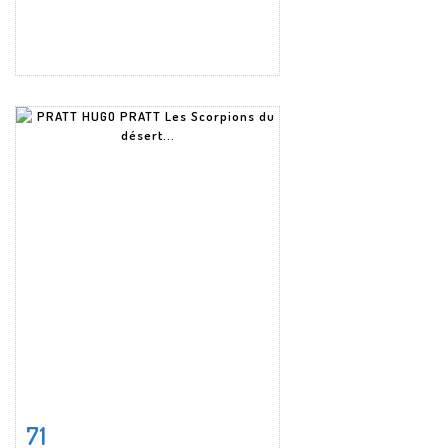
71
Item detail
Zoom