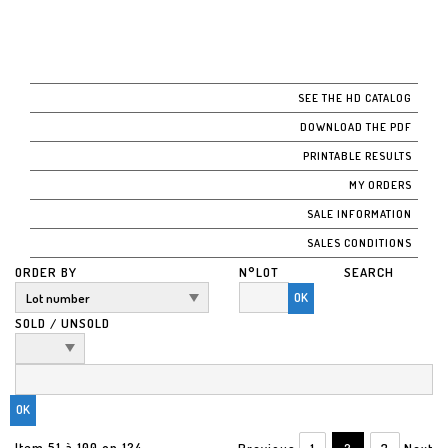
SEE THE HD CATALOG
DOWNLOAD THE PDF
PRINTABLE RESULTS
MY ORDERS
SALE INFORMATION
SALES CONDITIONS
ORDER BY
N°LOT
SEARCH
OK
SOLD / UNSOLD
Item 51 à 100 on 124
Previous
1
2
3
Next