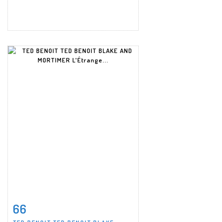
66
Item detail
Zoom